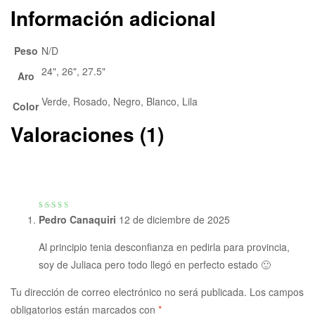
Información adicional
Peso
N/D
24", 26", 27.5"
Aro
Verde, Rosado, Negro, Blanco, Lila
Color
Valoraciones (1)
Valorado con
Pedro Canaquiri
12 de diciembre de 2025
5
de 5
Al principio tenia desconfianza en pedirla para provincia,
soy de Juliaca pero todo llegó en perfecto estado 🙂
Tu dirección de correo electrónico no será publicada.
Los campos
obligatorios están marcados con
*