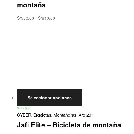
montaña
S/
550.00
-
S/
640.00
Seleccionar opciones
Valorado con
CYBER
,
Bicicletas
,
Montañeras
,
Aro 29"
5.00
de 5
Jafi Elite – Bicicleta de montaña