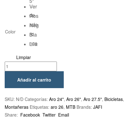
5"
Ver
de
Ros
ado
Neg
Color
ro
Bla
nco
Lila
Limpiar
Añadir al carrito
SKU:
N/D
Categorías:
Aro 24"
,
Aro 26"
,
Aro 27.5"
,
Bicicletas
,
Montañeras
Etiquetas:
aro 26
,
MTB
Brands:
JAFI
Share:
Facebook
Twitter
Email