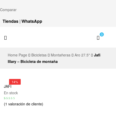
Comparar
Tiendas
|
WhatsApp
0
Jafi
Home Page
Bicicletas
Montañeras
Aro 27.5"
Jafi
Bike
Illary – Bicicleta de montaña
21%
35%
22%
35%
14%
JAFI
En stock
Valorado con
1
(
1
valoración de cliente)
5.00
de 5 en
base a
valoración de