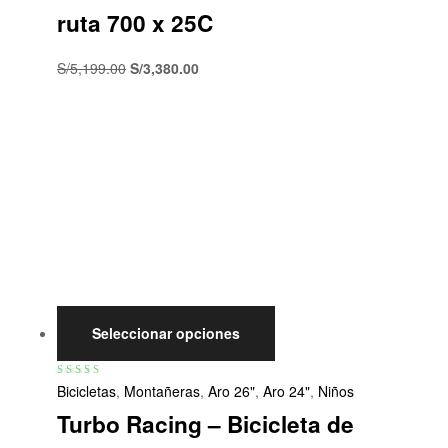
ruta 700 x 25C
S/
5,199.00
S/
3,380.00
Seleccionar opciones
Valorado con
Bicicletas
,
Montañeras
,
Aro 26"
,
Aro 24"
,
Niños
5.00
de 5
Turbo Racing – Bicicleta de