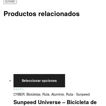
Productos relacionados
Seleccionar opciones
Valorado con
CYBER
,
Bicicletas
,
Ruta
,
Aluminio
,
Ruta - Sunpeed
5.00
de 5
Sunpeed Universe – Bicicleta de