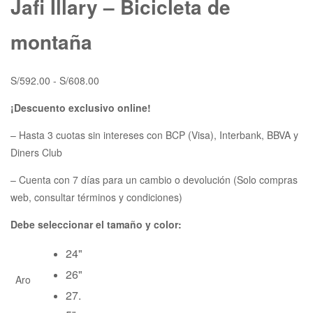
Jafi Illary – Bicicleta de
un cliente
montaña
S/
592.00
-
S/
608.00
¡Descuento exclusivo online!
– Hasta 3 cuotas sin intereses con BCP (Visa), Interbank, BBVA y
Diners Club
– Cuenta con 7 días para un cambio o devolución (Solo compras
web, consultar términos y condiciones)
Debe seleccionar el tamaño y color:
24"
26"
Aro
27.